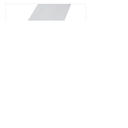
色無地
着物
詳しく見る
©
2023 takashimaorimono